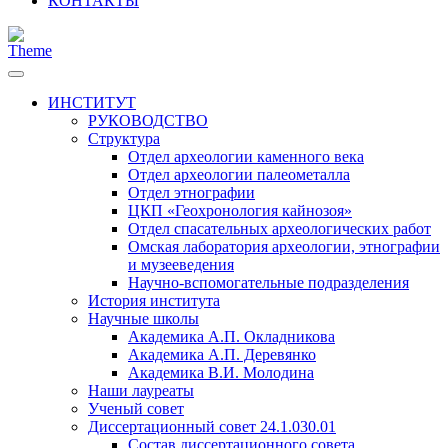
КОНТАКТЫ
ИНСТИТУТ
РУКОВОДСТВО
Структура
Отдел археологии каменного века
Отдел археологии палеометалла
Отдел этнографии
ЦКП «Геохронология кайнозоя»
Отдел спасательных археологических работ
Омская лаборатория археологии, этнографии
и музееведения
Научно-вспомогательные подразделения
История института
Научные школы
Академика А.П. Окладникова
Академика А.П. Деревянко
Академика В.И. Молодина
Наши лауреаты
Ученый совет
Диссертационный совет 24.1.030.01
Состав диссертационного совета