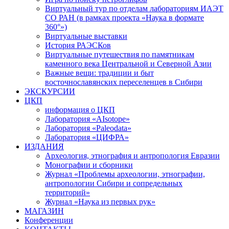
Виртуальный тур по отделам лабораториям ИАЭТ
СО РАН (в рамках проекта «Наука в формате
360°»)
Виртуальные выставки
История РАЭСКов
Виртуальные путешествия по памятникам
каменного века Центральной и Северной Азии
Важные вещи: традиции и быт
восточнославянских переселенцев в Сибири
ЭКСКУРСИИ
ЦКП
информация о ЦКП
Лаборатория «AIsotope»
Лаборатория «Paleodata»
Лаборатория «ЦИФРА»
ИЗДАНИЯ
Археология, этнография и антропология Евразии
Монографии и сборники
Журнал «Проблемы археологии, этнографии,
антропологии Сибири и сопредельных
территорий»
Журнал «Наука из первых рук»
МАГАЗИН
Конференции