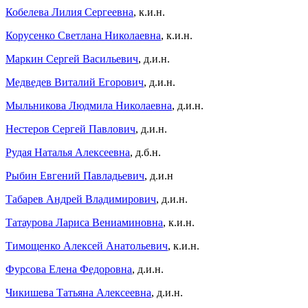
Кобелева Лилия Сергеевна
, к.и.н.
Корусенко Светлана Николаевна
, к.и.н.
Маркин Сергей Васильевич
, д.и.н.
Медведев Виталий Егорович
, д.и.н.
Мыльникова Людмила Николаевна
, д.и.н.
Нестеров Сергей Павлович
, д.и.н.
Рудая Наталья Алексеевна
, д.б.н.
Рыбин Евгений Павладьевич
, д.и.н
Табарев Андрей Владимирович
, д.и.н.
Татаурова Лариса Вениаминовна
, к.и.н.
Тимощенко Алексей Анатольевич
, к.и.н.
Фурсова Елена Федоровна
, д.и.н.
Чикишева Татьяна Алексеевна
, д.и.н.