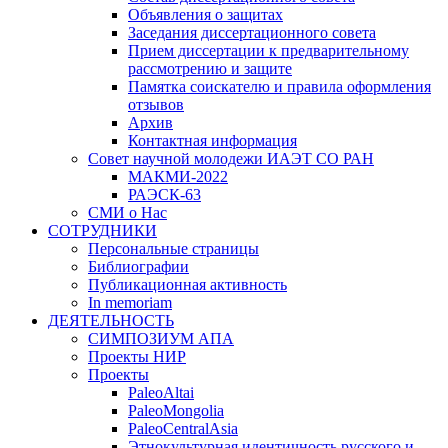
Объявления о защитах
Заседания диссертационного совета
Прием диссертации к предварительному
рассмотрению и защите
Памятка соискателю и правила оформления
отзывов
Архив
Контактная информация
Совет научной молодежи ИАЭТ СО РАН
МАКМИ-2022
РАЭСК-63
СМИ о Нас
СОТРУДНИКИ
Персональные страницы
Библиографии
Публикационная активность
In memoriam
ДЕЯТЕЛЬНОСТЬ
СИМПОЗИУМ АПА
Проекты НИР
Проекты
PaleoAltai
PaleoMongolia
PaleoCentralAsia
Этнокультурная идентичность русского и