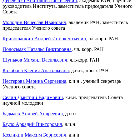
Деревянко Анатолий Пантелеевич
, академик РАН, научный
руководитель Института, заместитель председателя Ученого
Совета
Молодин Вячеслав Иванович
, академик РАН, заместитель
председателя Ученого совета
Кривошапкин Андрей Иннокентьевич
, чл.-корр. РАН
Полосьмак Наталья Викторовна
, чл.-корр. РАН
Шуньков Михаил Васильевич
, чл.-корр. РАН
Колобова Ксения Анатольевна
, д.и.н., проф. РАН
Нестерова Марина Сергеевна
, к.и.н., ученый секретарь
Ученого совета
Селин Дмитрий Вадимович
, к.и.н. председатель Совета
научной молодежи
Бадмаев Андрей Андреевич
, д.и.н.
Бауло Аркадий Викторович
, д.и.н.
Козликин Максим Борисович
, д.и.н.