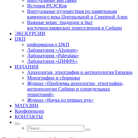
Виртуальные выставки
История РАЭСКов
Виртуальные путешествия по памятникам
каменного века Центральной и Северной Азии
Важные вещи: традиции и быт
восточнославянских переселенцев в Сибири
ЭКСКУРСИИ
ЦКП
информация о ЦКП
Лаборатория «AIsotope»
Лаборатория «Paleodata»
Лаборатория «ЦИФРА»
ИЗДАНИЯ
Археология, этнография и антропология Евразии
Монографии и сборники
Журнал «Проблемы археологии, этнографии,
антропологии Сибири и сопредельных
территорий»
Журнал «Наука из первых рук»
МАГАЗИН
Конференции
КОНТАКТЫ