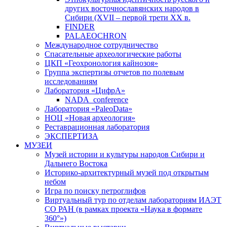
других восточнославянских народов в
Сибири (XVII – первой трети ХХ в.
FINDER
PALAEOCHRON
Международное сотрудничество
Спасательные археологические работы
ЦКП «Геохронология кайнозоя»
Группа экспертизы отчетов по полевым
исследованиям
Лаборатория «ЦифрА»
NADA_conference
Лаборатория «PaleoData»
НОЦ «Новая археология»
Реставрационная лаборатория
ЭКСПЕРТИЗА
МУЗЕИ
Музей истории и культуры народов Сибири и
Дальнего Востока
Историко-архитектурный музей под открытым
небом
Игра по поиску петроглифов
Виртуальный тур по отделам лабораториям ИАЭТ
СО РАН (в рамках проекта «Наука в формате
360°»)