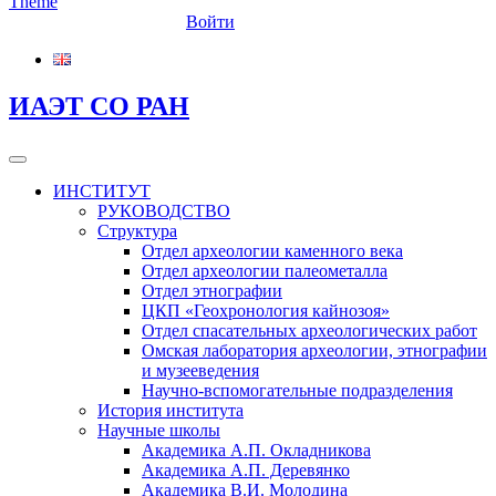
Войти
ИАЭТ СО РАН
ИНСТИТУТ
РУКОВОДСТВО
Структура
Отдел археологии каменного века
Отдел археологии палеометалла
Отдел этнографии
ЦКП «Геохронология кайнозоя»
Отдел спасательных археологических работ
Омская лаборатория археологии, этнографии
и музееведения
Научно-вспомогательные подразделения
История института
Научные школы
Академика А.П. Окладникова
Академика А.П. Деревянко
Академика В.И. Молодина