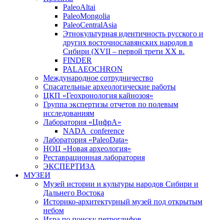
PaleoAltai
PaleoMongolia
PaleoCentralAsia
Этнокультурная идентичность русского и
других восточнославянских народов в
Сибири (XVII – первой трети ХХ в.
FINDER
PALAEOCHRON
Международное сотрудничество
Спасательные археологические работы
ЦКП «Геохронология кайнозоя»
Группа экспертизы отчетов по полевым
исследованиям
Лаборатория «ЦифрА»
NADA_conference
Лаборатория «PaleoData»
НОЦ «Новая археология»
Реставрационная лаборатория
ЭКСПЕРТИЗА
МУЗЕИ
Музей истории и культуры народов Сибири и
Дальнего Востока
Историко-архитектурный музей под открытым
небом
Игра по поиску петроглифов