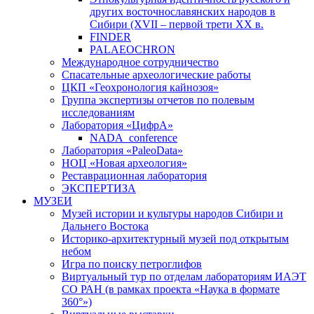
других восточнославянских народов в
Сибири (XVII – первой трети ХХ в.
FINDER
PALAEOCHRON
Международное сотрудничество
Спасательные археологические работы
ЦКП «Геохронология кайнозоя»
Группа экспертизы отчетов по полевым
исследованиям
Лаборатория «ЦифрА»
NADA_conference
Лаборатория «PaleoData»
НОЦ «Новая археология»
Реставрационная лаборатория
ЭКСПЕРТИЗА
МУЗЕИ
Музей истории и культуры народов Сибири и
Дальнего Востока
Историко-архитектурный музей под открытым
небом
Игра по поиску петроглифов
Виртуальный тур по отделам лабораториям ИАЭТ
СО РАН (в рамках проекта «Наука в формате
360°»)