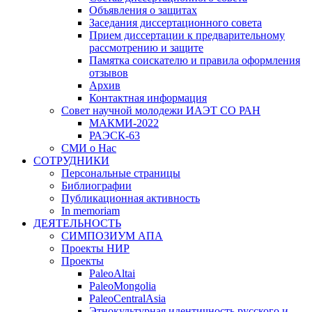
Объявления о защитах
Заседания диссертационного совета
Прием диссертации к предварительному
рассмотрению и защите
Памятка соискателю и правила оформления
отзывов
Архив
Контактная информация
Совет научной молодежи ИАЭТ СО РАН
МАКМИ-2022
РАЭСК-63
СМИ о Нас
СОТРУДНИКИ
Персональные страницы
Библиографии
Публикационная активность
In memoriam
ДЕЯТЕЛЬНОСТЬ
СИМПОЗИУМ АПА
Проекты НИР
Проекты
PaleoAltai
PaleoMongolia
PaleoCentralAsia
Этнокультурная идентичность русского и