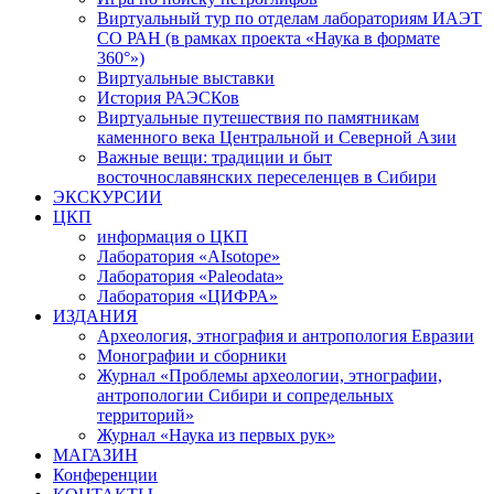
Виртуальный тур по отделам лабораториям ИАЭТ
СО РАН (в рамках проекта «Наука в формате
360°»)
Виртуальные выставки
История РАЭСКов
Виртуальные путешествия по памятникам
каменного века Центральной и Северной Азии
Важные вещи: традиции и быт
восточнославянских переселенцев в Сибири
ЭКСКУРСИИ
ЦКП
информация о ЦКП
Лаборатория «AIsotope»
Лаборатория «Paleodata»
Лаборатория «ЦИФРА»
ИЗДАНИЯ
Археология, этнография и антропология Евразии
Монографии и сборники
Журнал «Проблемы археологии, этнографии,
антропологии Сибири и сопредельных
территорий»
Журнал «Наука из первых рук»
МАГАЗИН
Конференции