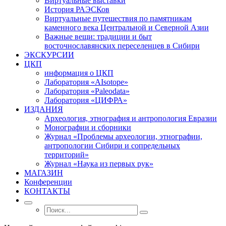
Виртуальные выставки
История РАЭСКов
Виртуальные путешествия по памятникам
каменного века Центральной и Северной Азии
Важные вещи: традиции и быт
восточнославянских переселенцев в Сибири
ЭКСКУРСИИ
ЦКП
информация о ЦКП
Лаборатория «AIsotope»
Лаборатория «Paleodata»
Лаборатория «ЦИФРА»
ИЗДАНИЯ
Археология, этнография и антропология Евразии
Монографии и сборники
Журнал «Проблемы археологии, этнографии,
антропологии Сибири и сопредельных
территорий»
Журнал «Наука из первых рук»
МАГАЗИН
Конференции
КОНТАКТЫ