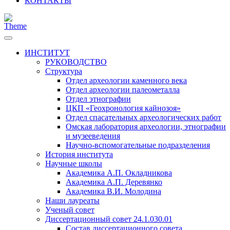
КОНТАКТЫ
ИНСТИТУТ
РУКОВОДСТВО
Структура
Отдел археологии каменного века
Отдел археологии палеометалла
Отдел этнографии
ЦКП «Геохронология кайнозоя»
Отдел спасательных археологических работ
Омская лаборатория археологии, этнографии
и музееведения
Научно-вспомогательные подразделения
История института
Научные школы
Академика А.П. Окладникова
Академика А.П. Деревянко
Академика В.И. Молодина
Наши лауреаты
Ученый совет
Диссертационный совет 24.1.030.01
Состав диссертационного совета