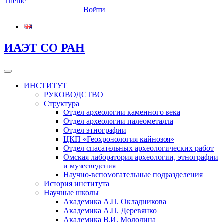
Войти
ИАЭТ СО РАН
ИНСТИТУТ
РУКОВОДСТВО
Структура
Отдел археологии каменного века
Отдел археологии палеометалла
Отдел этнографии
ЦКП «Геохронология кайнозоя»
Отдел спасательных археологических работ
Омская лаборатория археологии, этнографии
и музееведения
Научно-вспомогательные подразделения
История института
Научные школы
Академика А.П. Окладникова
Академика А.П. Деревянко
Академика В.И. Молодина