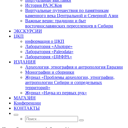
Виртуальные выставки
История РАЭСКов
Виртуальные путешествия по памятникам
каменного века Центральной и Северной Азии
Важные вещи: традиции и быт
восточнославянских переселенцев в Сибири
ЭКСКУРСИИ
ЦКП
информация о ЦКП
Лаборатория «AIsotope»
Лаборатория «Paleodata»
Лаборатория «ЦИФРА»
ИЗДАНИЯ
Археология, этнография и антропология Евразии
Монографии и сборники
Журнал «Проблемы археологии, этнографии,
антропологии Сибири и сопредельных
территорий»
Журнал «Наука из первых рук»
МАГАЗИН
Конференции
КОНТАКТЫ