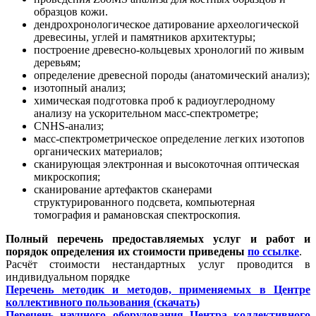
образцов кожи.
дендрохронологическое датирование археологической
древесины, углей и памятников архитектуры;
построение древесно-кольцевых хронологий по живым
деревьям;
определение древесной породы (анатомический анализ);
изотопный анализ;
химическая подготовка проб к радиоуглеродному
анализу на ускорительном масс-спектрометре;
CNHS-анализ;
масс-спектрометрическое определение легких изотопов
органических материалов;
сканирующая электронная и высокоточная оптическая
микроскопия;
сканирование артефактов сканерами
структурированного подсвета, компьютерная
томография и рамановская спектроскопия.
Полный перечень предоставляемых услуг и работ и
порядок определения их стоимости приведены
по ссылке
.
Расчёт стоимости нестандартных услуг проводится в
индивидуальном порядке
Перечень методик и методов, применяемых в Центре
коллективного пользования (скачать)
Перечень научного оборудования Центра коллективного