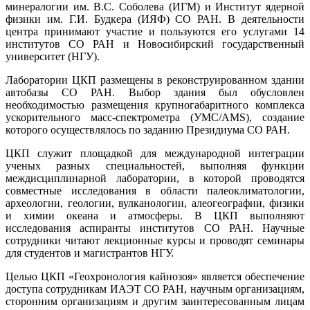
минералогии им. В.С. Соболева (ИГМ) и Институт ядерной
физики им. Г.И. Будкера (ИЯФ) СО РАН. В деятельности
центра принимают участие и пользуются его услугами 14
институтов СО РАН и Новосибирский государственный
университет (НГУ).
Лаборатории ЦКП размещены в реконструированном здании
автобазы СО РАН. Выбор здания был обусловлен
необходимостью размещения крупногабаритного комплекса
ускорительного масс-спектрометра (УМС/AMS), создание
которого осуществлялось по заданию Президиума СО РАН.
ЦКП служит площадкой для международной интеграции
ученых разных специальностей, выполняя функции
междисциплинарной лаборатории, в которой проводятся
совместные исследования в области палеоклиматологии,
археологии, геологии, вулканологии, алеогеографии, физики
и химии океана и атмосферы. В ЦКП выполняют
исследования аспиранты институтов СО РАН. Научные
сотрудники читают лекционные курсы и проводят семинары
для студентов и магистрантов НГУ.
Целью
ЦКП «Геохронология кайнозоя»
является обеспечение
доступа сотрудникам ИАЭТ СО РАН, научным организациям,
сторонним организациям и другим заинтересованным лицам