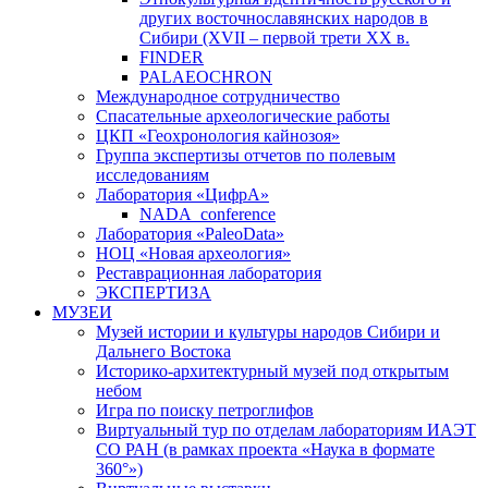
других восточнославянских народов в
Сибири (XVII – первой трети ХХ в.
FINDER
PALAEOCHRON
Международное сотрудничество
Спасательные археологические работы
ЦКП «Геохронология кайнозоя»
Группа экспертизы отчетов по полевым
исследованиям
Лаборатория «ЦифрА»
NADA_conference
Лаборатория «PaleoData»
НОЦ «Новая археология»
Реставрационная лаборатория
ЭКСПЕРТИЗА
МУЗЕИ
Музей истории и культуры народов Сибири и
Дальнего Востока
Историко-архитектурный музей под открытым
небом
Игра по поиску петроглифов
Виртуальный тур по отделам лабораториям ИАЭТ
СО РАН (в рамках проекта «Наука в формате
360°»)