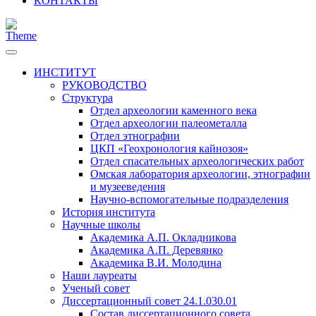
КОНТАКТЫ
ИНСТИТУТ
РУКОВОДСТВО
Структура
Отдел археологии каменного века
Отдел археологии палеометалла
Отдел этнографии
ЦКП «Геохронология кайнозоя»
Отдел спасательных археологических работ
Омская лаборатория археологии, этнографии
и музееведения
Научно-вспомогательные подразделения
История института
Научные школы
Академика А.П. Окладникова
Академика А.П. Деревянко
Академика В.И. Молодина
Наши лауреаты
Ученый совет
Диссертационный совет 24.1.030.01
Состав диссертационного совета