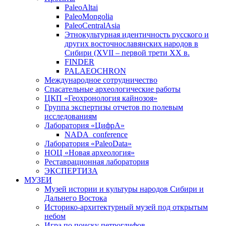
PaleoAltai
PaleoMongolia
PaleoCentralAsia
Этнокультурная идентичность русского и
других восточнославянских народов в
Сибири (XVII – первой трети ХХ в.
FINDER
PALAEOCHRON
Международное сотрудничество
Спасательные археологические работы
ЦКП «Геохронология кайнозоя»
Группа экспертизы отчетов по полевым
исследованиям
Лаборатория «ЦифрА»
NADA_conference
Лаборатория «PaleoData»
НОЦ «Новая археология»
Реставрационная лаборатория
ЭКСПЕРТИЗА
МУЗЕИ
Музей истории и культуры народов Сибири и
Дальнего Востока
Историко-архитектурный музей под открытым
небом
Игра по поиску петроглифов