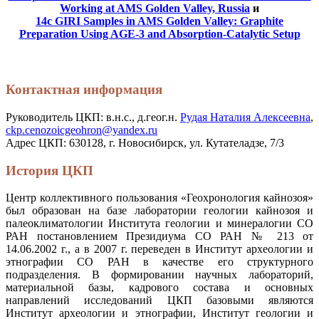
Working at AMS Golden Valley, Russia
и
14c GIRI Samples in AMS Golden Valley: Graphite
Preparation Using AGE-3 and Absorption-Catalytic Setup
Контактная информация
Руководитель ЦКП: в.н.с., д.геог.н.
Рудая Наталия Алексеевна
,
ckp.cenozoicgeohron@yandex.ru
Адрес ЦКП: 630128, г. Новосибирск, ул. Кутателадзе, 7/3
История ЦКП
Центр коллективного пользования «Геохронология кайнозоя»
был образован на базе лаборатории геологии кайнозоя и
палеоклиматологии Института геологии и минералогии СО
РАН постановлением Президиума СО РАН № 213 от
14.06.2002 г., а в 2007 г. переведен в Институт археологии и
этнографии СО РАН в качестве его структурного
подразделения. В формировании научных лабораторий,
материальной базы, кадрового состава и основных
направлений исследований ЦКП базовыми являются
Институт археологии и этнографии, Институт геологии и