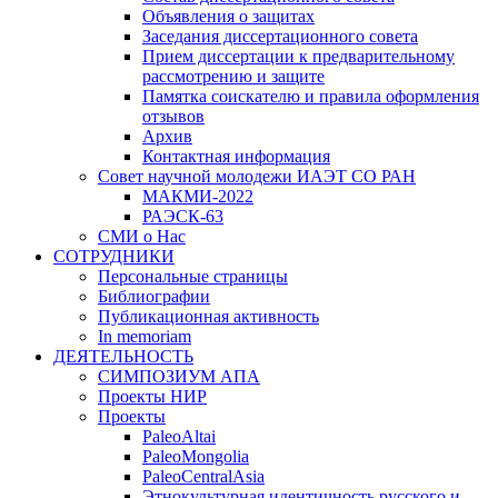
Объявления о защитах
Заседания диссертационного совета
Прием диссертации к предварительному
рассмотрению и защите
Памятка соискателю и правила оформления
отзывов
Архив
Контактная информация
Совет научной молодежи ИАЭТ СО РАН
МАКМИ-2022
РАЭСК-63
СМИ о Нас
СОТРУДНИКИ
Персональные страницы
Библиографии
Публикационная активность
In memoriam
ДЕЯТЕЛЬНОСТЬ
СИМПОЗИУМ АПА
Проекты НИР
Проекты
PaleoAltai
PaleoMongolia
PaleoCentralAsia
Этнокультурная идентичность русского и