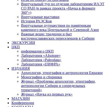
Виртуальный тур по отделам лабораториям ИАЭТ
СО РАН (в рамках проекта «Наука в формате
360°»)
Виртуальные выставки
История РАЭСКов
Виртуальные путешествия по памятникам
каменного века Центральной и Северной Азии
Важные вещи: традиции и быт
восточнославянских переселенцев в Сибири
ЭКСКУРСИИ
ЦКП
информация о ЦКП
Лаборатория «AIsotope»
Лаборатория «Paleodata»
Лаборатория «ЦИФРА»
ИЗДАНИЯ
Археология, этнография и антропология Евразии
Монографии и сборники
Журнал «Проблемы археологии, этнографии,
антропологии Сибири и сопредельных
территорий»
Журнал «Наука из первых рук»
МАГАЗИН
Конференции