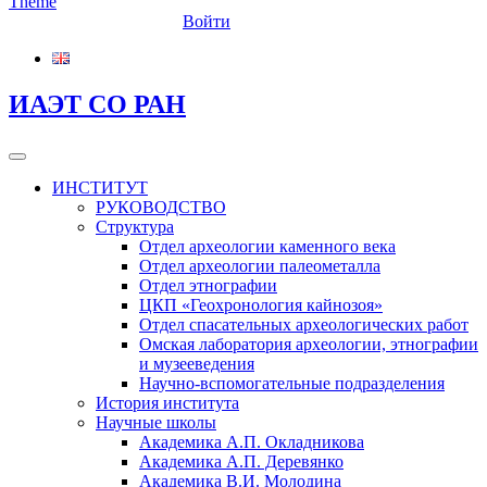
Войти
ИАЭТ СО РАН
ИНСТИТУТ
РУКОВОДСТВО
Структура
Отдел археологии каменного века
Отдел археологии палеометалла
Отдел этнографии
ЦКП «Геохронология кайнозоя»
Отдел спасательных археологических работ
Омская лаборатория археологии, этнографии
и музееведения
Научно-вспомогательные подразделения
История института
Научные школы
Академика А.П. Окладникова
Академика А.П. Деревянко
Академика В.И. Молодина