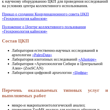
к научному оборудованию ЦКП для проведения исследований
на условиях центра коллективного использования.
Приказ о создании Координационного совета ЦКП
«Геохронология кайнозоя»
Положение о Центре коллективного пользования
«Геохронология кайнозоя»
Состав ЦКП
Лаборатория естественно-научных исследований в
археологии
«PaleoData»
Лаборатория изотопных исследований
«AIsotope»
Лаборатория «Археозоология Сибири и Центральной
Азии» (ZooSCAN)
Лаборатория цифровой археологии
«Цифра»
Перечень оказываемых типовых услуг и
выполняемых работ
микро-и макропалеонтологический анализ;
проведения ZooMS анализа для костных образцов и