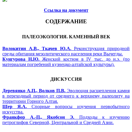
Ссылка на документ
СОДЕРЖАНИЕ
ПАЛЕОЭКОЛОГИЯ. КАМЕННЫЙ ВЕК
Волокитин А.В., Ткачев Ю.А.
Реконструкция природной
среды обитания мезолитического населения реки Вычегды.
Кунгурова Н.Ю.
Женский костюм в IV тыс. до н.э. (по
материалам погребений кузнецко-алтайской культуры).
ДИСКУССИЯ
Деревянко А.П., Волков П.В.
Эволюция расщепления камня
в переходный период от среднего к верхнему палеолиту на
территории Горного Алтая.
Шер Я.А.
Спорные вопросы изучения первобытного
искусства.
Франкфор А.-П., Якобсон Э.
Подходы к изучению
петроглифов Северной, Центральной и Средней Азии.