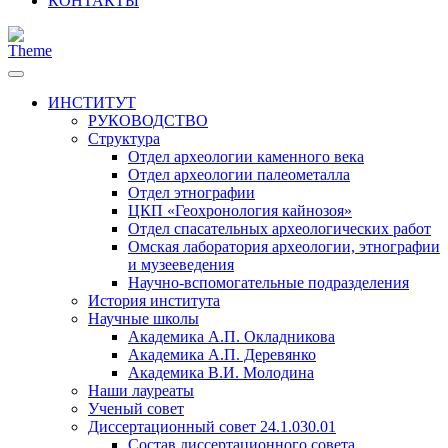
КОНТАКТЫ
ИНСТИТУТ
РУКОВОДСТВО
Структура
Отдел археологии каменного века
Отдел археологии палеометалла
Отдел этнографии
ЦКП «Геохронология кайнозоя»
Отдел спасательных археологических работ
Омская лаборатория археологии, этнографии
и музееведения
Научно-вспомогательные подразделения
История института
Научные школы
Академика А.П. Окладникова
Академика А.П. Деревянко
Академика В.И. Молодина
Наши лауреаты
Ученый совет
Диссертационный совет 24.1.030.01
Состав диссертационного совета