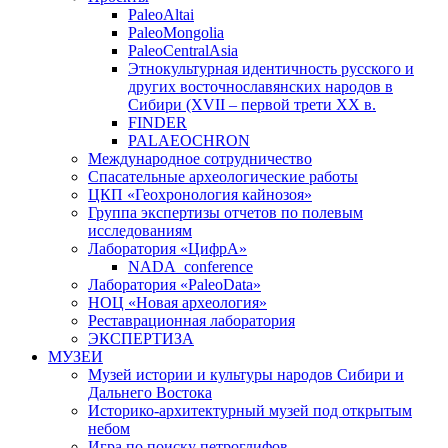
PaleoAltai
PaleoMongolia
PaleoCentralAsia
Этнокультурная идентичность русского и
других восточнославянских народов в
Сибири (XVII – первой трети ХХ в.
FINDER
PALAEOCHRON
Международное сотрудничество
Спасательные археологические работы
ЦКП «Геохронология кайнозоя»
Группа экспертизы отчетов по полевым
исследованиям
Лаборатория «ЦифрА»
NADA_conference
Лаборатория «PaleoData»
НОЦ «Новая археология»
Реставрационная лаборатория
ЭКСПЕРТИЗА
МУЗЕИ
Музей истории и культуры народов Сибири и
Дальнего Востока
Историко-архитектурный музей под открытым
небом
Игра по поиску петроглифов