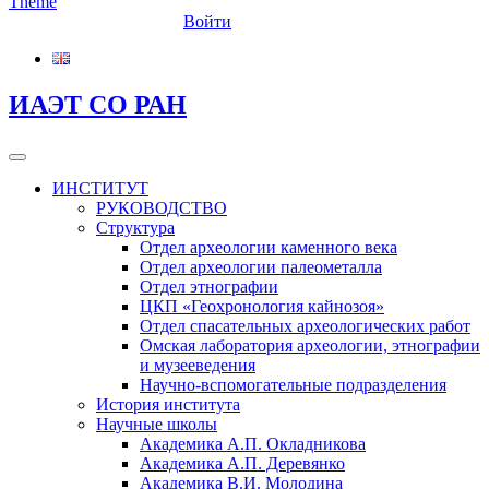
Войти
ИАЭТ СО РАН
ИНСТИТУТ
РУКОВОДСТВО
Структура
Отдел археологии каменного века
Отдел археологии палеометалла
Отдел этнографии
ЦКП «Геохронология кайнозоя»
Отдел спасательных археологических работ
Омская лаборатория археологии, этнографии
и музееведения
Научно-вспомогательные подразделения
История института
Научные школы
Академика А.П. Окладникова
Академика А.П. Деревянко
Академика В.И. Молодина