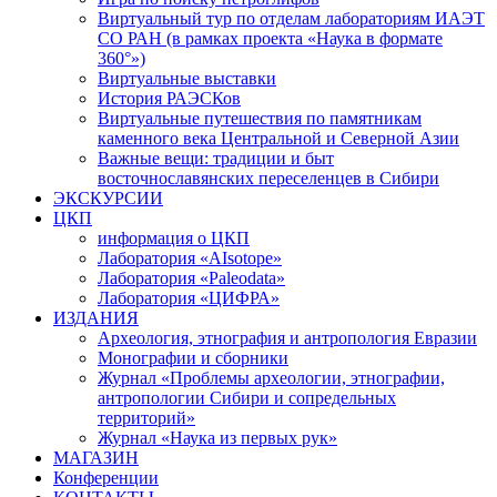
Виртуальный тур по отделам лабораториям ИАЭТ
СО РАН (в рамках проекта «Наука в формате
360°»)
Виртуальные выставки
История РАЭСКов
Виртуальные путешествия по памятникам
каменного века Центральной и Северной Азии
Важные вещи: традиции и быт
восточнославянских переселенцев в Сибири
ЭКСКУРСИИ
ЦКП
информация о ЦКП
Лаборатория «AIsotope»
Лаборатория «Paleodata»
Лаборатория «ЦИФРА»
ИЗДАНИЯ
Археология, этнография и антропология Евразии
Монографии и сборники
Журнал «Проблемы археологии, этнографии,
антропологии Сибири и сопредельных
территорий»
Журнал «Наука из первых рук»
МАГАЗИН
Конференции