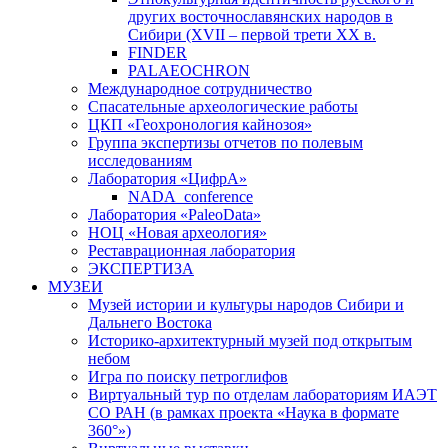
других восточнославянских народов в
Сибири (XVII – первой трети ХХ в.
FINDER
PALAEOCHRON
Международное сотрудничество
Спасательные археологические работы
ЦКП «Геохронология кайнозоя»
Группа экспертизы отчетов по полевым
исследованиям
Лаборатория «ЦифрА»
NADA_conference
Лаборатория «PaleoData»
НОЦ «Новая археология»
Реставрационная лаборатория
ЭКСПЕРТИЗА
МУЗЕИ
Музей истории и культуры народов Сибири и
Дальнего Востока
Историко-архитектурный музей под открытым
небом
Игра по поиску петроглифов
Виртуальный тур по отделам лабораториям ИАЭТ
СО РАН (в рамках проекта «Наука в формате
360°»)