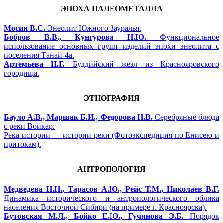
ЭПОХА ПАЛЕОМЕТАЛЛА
Мосин В.С.
Энеолит Южного Зауралья.
Бобров В.В., Кунгурова Н.Ю.
Функциональное
использование основных групп изделий эпохи энеолита с
поселения Танай-4а.
Артемьева Н.Г.
Буддийский жезл из Краснояровского
городища.
ЭТНОГРАФИЯ
Бауло А.В., Маршак Б.И., Федорова Н.В.
Серебряные блюда
с реки Войкар.
Река истории — истории реки (Фотоэкспедиция по Енисею и
притокам).
АНТРОПОЛОГИЯ
Медведева Н.Н., Тарасов А.Ю., Рейс Т.М., Николаев В.Г.
Динамика исторического и антропологического облика
населения Восточной Сибири (на примере г. Красноярска).
Бутовская М.Л., Бойко Е.Ю., Гучинова Э.Б.
Порядок