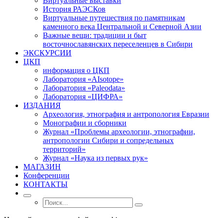
Виртуальные выставки
История РАЭСКов
Виртуальные путешествия по памятникам
каменного века Центральной и Северной Азии
Важные вещи: традиции и быт
восточнославянских переселенцев в Сибири
ЭКСКУРСИИ
ЦКП
информация о ЦКП
Лаборатория «AIsotope»
Лаборатория «Paleodata»
Лаборатория «ЦИФРА»
ИЗДАНИЯ
Археология, этнография и антропология Евразии
Монографии и сборники
Журнал «Проблемы археологии, этнографии,
антропологии Сибири и сопредельных
территорий»
Журнал «Наука из первых рук»
МАГАЗИН
Конференции
КОНТАКТЫ