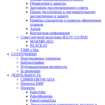
Объявления о защитах
Заседания диссертационного совета
Прием диссертации к предварительному
рассмотрению и защите
Памятка соискателю и правила оформления
отзывов
Архив
Контактная информация
Совет научной молодежи ИАЭТ СО РАН
МАКМИ-2022
РАЭСК-63
СМИ о Нас
СОТРУДНИКИ
Персональные страницы
Библиографии
Публикационная активность
In memoriam
ДЕЯТЕЛЬНОСТЬ
СИМПОЗИУМ АПА
Проекты НИР
Проекты
PaleoAltai
PaleoMongolia
PaleoCentralAsia
Этнокультурная идентичность русского и