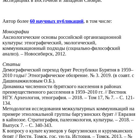
экспедициях в Восточной и Западной Сибири.
Автор более
60 научных публикаций
, в том числе:
Монографии
Аксиологические основы российской организационной
культуры: этнографический, экологический,
коммуникационный подходы (социально-философский
анализ). – Новосибирск, 2012.
Статьи
Демографический переход бурят Республики Бурятия в 1959–
2010 годы// Этнографическое обозрение. № 3. 2019. (в соавт. с
Дашинамжиловым О.Б.).
Динамика численности бурятского населения в районах
преимущественного расселения в 1959–2010 гг. // Вестник
НГУ. Археология, этнография. – 2018. – Том 17, № 7. – С. 121-
134.
Методология исследования межкультурных коммуникаций на
примере этнолокальной группы баргузинских бурят // Евразия
в кайнозое. Стратиграфия, палеоэкология, культуры. – 2018. –
Выпуск 7. – С. 340-343.
К вопросу о культе кузнецов у баргузинских и курумканских
бурят // Вестн. Томск. гос. ун-та. История. – Томск, 2013. – №