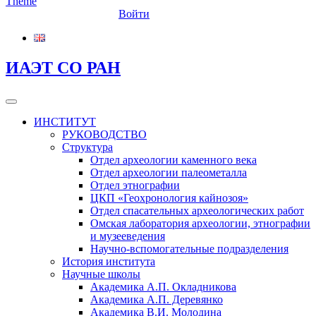
Войти
ИАЭТ СО РАН
ИНСТИТУТ
РУКОВОДСТВО
Структура
Отдел археологии каменного века
Отдел археологии палеометалла
Отдел этнографии
ЦКП «Геохронология кайнозоя»
Отдел спасательных археологических работ
Омская лаборатория археологии, этнографии
и музееведения
Научно-вспомогательные подразделения
История института
Научные школы
Академика А.П. Окладникова
Академика А.П. Деревянко
Академика В.И. Молодина