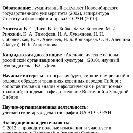
Образование
: гуманитарный факультет Новосибирского
государственного университета (2002), аспирантура
Института философии и права СО РАН (2010).
Учителя:
В. С. Диев, В. И. Бойко, Ф. Ф. Болонев, М. И.
Рижский, К. А. Тимофеев, Н. А. Лукьянова, Н. Н.
Соболевская, В. Н. Алексеев, Н. Б. Кошкарева, О. Н. Алешина
(Лагута), И. Б. Андреанова.
Кандидатская диссертация
: «Аксиологические основы
российской организационной культуры» (2010), научный
руководитель – В.С. Диев.
Научные интересы
: этнография бурят; синкретизм религий в
родовых обрядах и традициях коренных народов Сибири;
сопоставительный анализ мифологических и религиозных
традиций; этнодемография, население Восточной и Западной
Сибири.
Научно-организационная деятельность:
ученый секретарь отдела этнографии ИАЭТ СО РАН
Экспедиционная деятельность:
С 2012 г. проводит полевые изыскания и участвует в