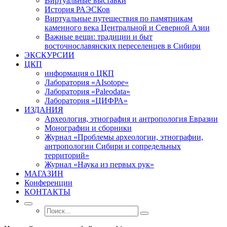
Виртуальные выставки
История РАЭСКов
Виртуальные путешествия по памятникам
каменного века Центральной и Северной Азии
Важные вещи: традиции и быт
восточнославянских переселенцев в Сибири
ЭКСКУРСИИ
ЦКП
информация о ЦКП
Лаборатория «AIsotope»
Лаборатория «Paleodata»
Лаборатория «ЦИФРА»
ИЗДАНИЯ
Археология, этнография и антропология Евразии
Монографии и сборники
Журнал «Проблемы археологии, этнографии,
антропологии Сибири и сопредельных
территорий»
Журнал «Наука из первых рук»
МАГАЗИН
Конференции
КОНТАКТЫ