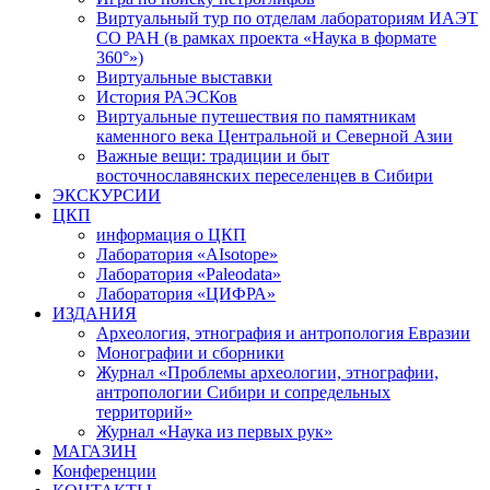
Виртуальный тур по отделам лабораториям ИАЭТ
СО РАН (в рамках проекта «Наука в формате
360°»)
Виртуальные выставки
История РАЭСКов
Виртуальные путешествия по памятникам
каменного века Центральной и Северной Азии
Важные вещи: традиции и быт
восточнославянских переселенцев в Сибири
ЭКСКУРСИИ
ЦКП
информация о ЦКП
Лаборатория «AIsotope»
Лаборатория «Paleodata»
Лаборатория «ЦИФРА»
ИЗДАНИЯ
Археология, этнография и антропология Евразии
Монографии и сборники
Журнал «Проблемы археологии, этнографии,
антропологии Сибири и сопредельных
территорий»
Журнал «Наука из первых рук»
МАГАЗИН
Конференции