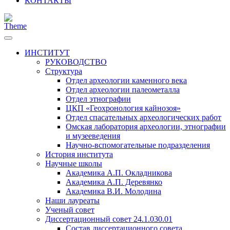
КОНТАКТЫ
ИНСТИТУТ
РУКОВОДСТВО
Структура
Отдел археологии каменного века
Отдел археологии палеометалла
Отдел этнографии
ЦКП «Геохронология кайнозоя»
Отдел спасательных археологических работ
Омская лаборатория археологии, этнографии
и музееведения
Научно-вспомогательные подразделения
История института
Научные школы
Академика А.П. Окладникова
Академика А.П. Деревянко
Академика В.И. Молодина
Наши лауреаты
Ученый совет
Диссертационный совет 24.1.030.01
Состав диссертационного совета