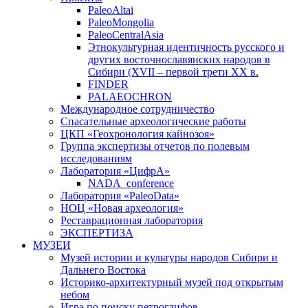
PaleoAltai
PaleoMongolia
PaleoCentralAsia
Этнокультурная идентичность русского и
других восточнославянских народов в
Сибири (XVII – первой трети ХХ в.
FINDER
PALAEOCHRON
Международное сотрудничество
Спасательные археологические работы
ЦКП «Геохронология кайнозоя»
Группа экспертизы отчетов по полевым
исследованиям
Лаборатория «ЦифрА»
NADA_conference
Лаборатория «PaleoData»
НОЦ «Новая археология»
Реставрационная лаборатория
ЭКСПЕРТИЗА
МУЗЕИ
Музей истории и культуры народов Сибири и
Дальнего Востока
Историко-архитектурный музей под открытым
небом
Игра по поиску петроглифов