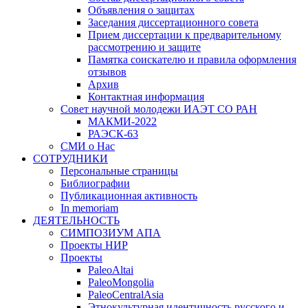
Объявления о защитах
Заседания диссертационного совета
Прием диссертации к предварительному
рассмотрению и защите
Памятка соискателю и правила оформления
отзывов
Архив
Контактная информация
Совет научной молодежи ИАЭТ СО РАН
МАКМИ-2022
РАЭСК-63
СМИ о Нас
СОТРУДНИКИ
Персональные страницы
Библиографии
Публикационная активность
In memoriam
ДЕЯТЕЛЬНОСТЬ
СИМПОЗИУМ АПА
Проекты НИР
Проекты
PaleoAltai
PaleoMongolia
PaleoCentralAsia
Этнокультурная идентичность русского и