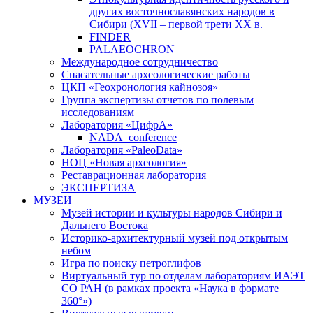
других восточнославянских народов в
Сибири (XVII – первой трети ХХ в.
FINDER
PALAEOCHRON
Международное сотрудничество
Спасательные археологические работы
ЦКП «Геохронология кайнозоя»
Группа экспертизы отчетов по полевым
исследованиям
Лаборатория «ЦифрА»
NADA_conference
Лаборатория «PaleoData»
НОЦ «Новая археология»
Реставрационная лаборатория
ЭКСПЕРТИЗА
МУЗЕИ
Музей истории и культуры народов Сибири и
Дальнего Востока
Историко-архитектурный музей под открытым
небом
Игра по поиску петроглифов
Виртуальный тур по отделам лабораториям ИАЭТ
СО РАН (в рамках проекта «Наука в формате
360°»)