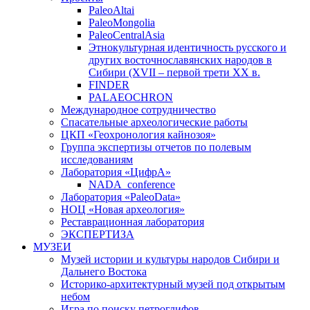
PaleoAltai
PaleoMongolia
PaleoCentralAsia
Этнокультурная идентичность русского и
других восточнославянских народов в
Сибири (XVII – первой трети ХХ в.
FINDER
PALAEOCHRON
Международное сотрудничество
Спасательные археологические работы
ЦКП «Геохронология кайнозоя»
Группа экспертизы отчетов по полевым
исследованиям
Лаборатория «ЦифрА»
NADA_conference
Лаборатория «PaleoData»
НОЦ «Новая археология»
Реставрационная лаборатория
ЭКСПЕРТИЗА
МУЗЕИ
Музей истории и культуры народов Сибири и
Дальнего Востока
Историко-архитектурный музей под открытым
небом
Игра по поиску петроглифов