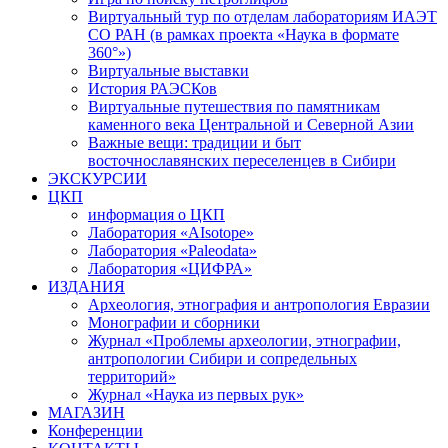
Виртуальный тур по отделам лабораториям ИАЭТ
СО РАН (в рамках проекта «Наука в формате
360°»)
Виртуальные выставки
История РАЭСКов
Виртуальные путешествия по памятникам
каменного века Центральной и Северной Азии
Важные вещи: традиции и быт
восточнославянских переселенцев в Сибири
ЭКСКУРСИИ
ЦКП
информация о ЦКП
Лаборатория «AIsotope»
Лаборатория «Paleodata»
Лаборатория «ЦИФРА»
ИЗДАНИЯ
Археология, этнография и антропология Евразии
Монографии и сборники
Журнал «Проблемы археологии, этнографии,
антропологии Сибири и сопредельных
территорий»
Журнал «Наука из первых рук»
МАГАЗИН
Конференции