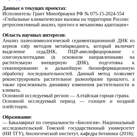
Данные о текущих проектах
:
Исполнитель: Грант Минобрнауки РФ № 075-15-2024-554
«Глобальные климатические вызовы на территории России:
ретроспективный анализ, прогноз и механизмы адаптации»
Область научных интересов
:
Анализ палеолимнологической седиментационнной ДНК из
кернов озёр методом метабаркодинга, который включает
выделение седаДНК, ПЦР-амплифицирование с
олигонуклеотидами (в основном направленными на
растительную внеядерную ДНК), подготовка к
секвенированию и дальнейшую биоинформационную
обработку последовательностей. Данный метод позволяет
реконструировать растительное разнообразие прошлого, а
также прослеживать динамику изменения растительности и
климата.
Основной исследуемый регион — Алтайская горная страна.
Основной исследуемый период — голоцен и поздний
плейстоцен.
Образование
:
— Бакалавриат по специальности «Биология». Национальный
исследовательский Томский государственный университет
(НИ ТГУ), биологический институт, кафедра ботаники (2018);