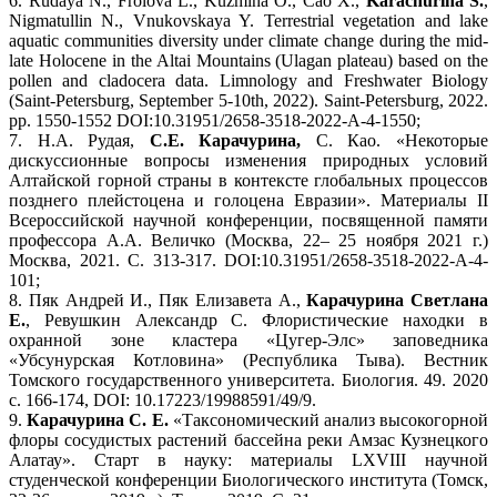
6. Rudaya N., Frolova L., Kuzmina O., Cao X.,
Karachurina S.
,
Nigmatullin N., Vnukovskaya Y. Terrestrial vegetation and lake
aquatic communities diversity under climate change during the mid-
late Holocene in the Altai Mountains (Ulagan plateau) based on the
pollen and cladocera data. Limnology and Freshwater Biology
(Saint-Petersburg, September 5-10th, 2022). Saint-Petersburg, 2022.
pp. 1550-1552 DOI:10.31951/2658-3518-2022-A-4-1550;
7. Н.А. Рудая,
С.Е. Карачурина,
С. Као. «Некоторые
дискуссионные вопросы изменения природных условий
Алтайской горной страны в контексте глобальных процессов
позднего плейстоцена и голоцена Евразии». Материалы II
Всероссийской научной конференции, посвященной памяти
профессора А.А. Величко (Москва, 22– 25 ноября 2021 г.)
Москва, 2021. С. 313-317. DOI:10.31951/2658-3518-2022-A-4-
101;
8. Пяк Андрей И., Пяк Елизавета А.,
Карачурина Светлана
Е.
, Ревушкин Александр С. Флористические находки в
охранной зоне кластера «Цугер-Элс» заповедника
«Убсунурская Котловина» (Республика Тыва). Вестник
Томского государственного университета. Биология. 49. 2020
с. 166-174, DOI: 10.17223/19988591/49/9.
9.
Карачурина С. Е.
«Таксономический анализ высокогорной
флоры сосудистых растений бассейна реки Амзас Кузнецкого
Алатау». Старт в науку: материалы LXVIII научной
студенческой конференции Биологического института (Томск,