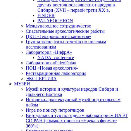
других восточнославянских народов в
Сибири (XVII – первой трети ХХ в.
FINDER
PALAEOCHRON
Международное сотрудничество
Спасательные археологические работы
ЦКП «Геохронология кайнозоя»
Группа экспертизы отчетов по полевым
исследованиям
Лаборатория «ЦифрА»
NADA_conference
Лаборатория «PaleoData»
НОЦ «Новая археология»
Реставрационная лаборатория
ЭКСПЕРТИЗА
МУЗЕИ
Музей истории и культуры народов Сибири и
Дальнего Востока
Историко-архитектурный музей под открытым
небом
Игра по поиску петроглифов
Виртуальный тур по отделам лабораториям ИАЭТ
СО РАН (в рамках проекта «Наука в формате
360°»)