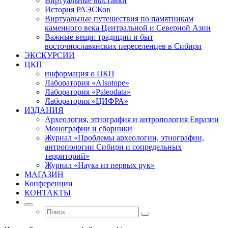
Виртуальные выставки
История РАЭСКов
Виртуальные путешествия по памятникам
каменного века Центральной и Северной Азии
Важные вещи: традиции и быт
восточнославянских переселенцев в Сибири
ЭКСКУРСИИ
ЦКП
информация о ЦКП
Лаборатория «AIsotope»
Лаборатория «Paleodata»
Лаборатория «ЦИФРА»
ИЗДАНИЯ
Археология, этнография и антропология Евразии
Монографии и сборники
Журнал «Проблемы археологии, этнографии,
антропологии Сибири и сопредельных
территорий»
Журнал «Наука из первых рук»
МАГАЗИН
Конференции
КОНТАКТЫ