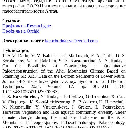
Развить метод седаДНК в стенах Института археологии и
этнографии СО РАН и внести значимый вклад в исследование
палеорастительности Алтая.
Ссылки
:
Профиль на Researchgate
Профиль на Orchid
Электронная почта
:
karachurina.svet@gmail.com
Публикации
:
1. A.V. Darin, V. V. Babich, T. I. Markovich, F. A. Darin, D. S.
Sorokoletov, Ya. V. Rakshun,
S. E. Karachurina
, N. A. Rudaya,
On the Possibility of Constructing a Quantitative
Paleoreconstruction of the Altai Mountains Climate Based on
Scanning SR-XRF Data on the Bottom Sediments of Lower Multa.
Journal of Surface Investigation: X-ray, Synchrotron and Neutron
Techniques. 2024. Volume 17, pp. 207–211. DOI:
10.1134/S102745102307008X;
2.
S. Karachurina,
N. Rudaya, L. Frolova, O. Kuzmina, X. Cao,
V. Chepinoga, K. Stoof-Leichsenring, B. Biskaborn, U. Herzschuh,
N. Nigmatullin, Y. Vnukovskaya, I. Grekov, L. Pestryakova.
Terrestrial vegetation and lake aquatic community diversity under
climate change during the mid–late Holocene in the Altai
Mountains. Palaeogeography, Palaeoclimatology, Palaeoecology.
2023. 623(19):111623. DOI: 10.1016/j.palaeo.2023.111623;