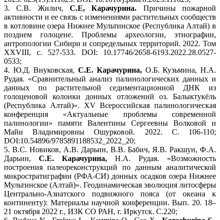
3. С.В. Жилич,
С.Е, Карачурина.
Причины пожарной
активности и ее связь с изменениями растительных сообществ
в котловине озера Нижнее Мультинское (Республика Алтай) в
позднем голоцене. Проблемы археологии, этнографии,
антропологии Сибири и сопредельных территорий. 2022. Том
XXVIII, с. 527-533. DOI: 10.17746/2658-6193.2022.28.0527-
0533;
4. Ю.Д. Внуковская,
С.Е. Карачурина,
О.Б. Кузьмина, Н.А.
Рудая. «Сравнительный анализ палинологических данных и
данных по растительной седиментационной ДНК из
голоценовой колонки донных отложений оз. Балыктукёль
(Республика Алтай)». XV Всероссийская палинологическая
конференция «Актуальные проблемы современной
палинологии» памяти Валентины Сергеевны Волковой и
Майи Владимировны Ошурковой. 2022. С. 106-110;
DOI:10.54896/9785891188532_2022_20;
5. В.С. Новиков, А.В. Дарьин, В.В. Бабич, Я.В. Ракшун, Ф.А.
Дарьин,
С.Е. Карачурина,
Н.А. Рудая. «Возможность
построения палеореконструкций по данным аналитической
микростратиграфии (РФА-СИ) донных осадков озера Нижнее
Мультинское (Алтай)». Геодинамическая эволюция литосферы
Центрально-Азиатского подвижного пояса (от океана к
континенту): Материалы научной конференции. Вып. 20. 18–
21 октября 2022 г., ИЗК СО РАН, г. Иркутск. С.220;