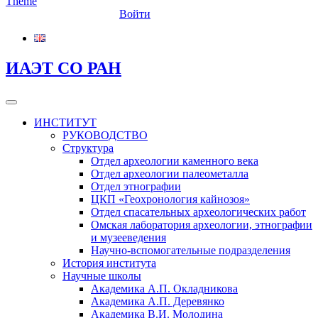
Войти
ИАЭТ СО РАН
ИНСТИТУТ
РУКОВОДСТВО
Структура
Отдел археологии каменного века
Отдел археологии палеометалла
Отдел этнографии
ЦКП «Геохронология кайнозоя»
Отдел спасательных археологических работ
Омская лаборатория археологии, этнографии
и музееведения
Научно-вспомогательные подразделения
История института
Научные школы
Академика А.П. Окладникова
Академика А.П. Деревянко
Академика В.И. Молодина