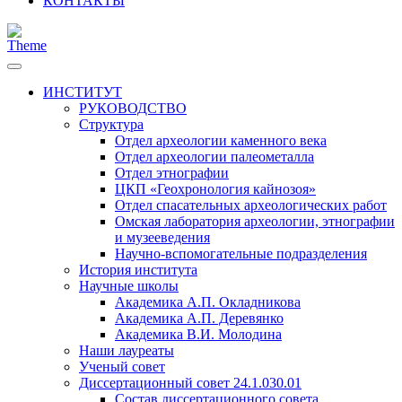
КОНТАКТЫ
ИНСТИТУТ
РУКОВОДСТВО
Структура
Отдел археологии каменного века
Отдел археологии палеометалла
Отдел этнографии
ЦКП «Геохронология кайнозоя»
Отдел спасательных археологических работ
Омская лаборатория археологии, этнографии
и музееведения
Научно-вспомогательные подразделения
История института
Научные школы
Академика А.П. Окладникова
Академика А.П. Деревянко
Академика В.И. Молодина
Наши лауреаты
Ученый совет
Диссертационный совет 24.1.030.01
Состав диссертационного совета