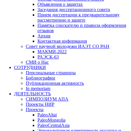
Объявления о защитах
Заседания диссертационного совета
Прием диссертации к предварительному
рассмотрению и защите
Памятка соискателю и правила оформления
отзывов
Архив
Контактная информация
Совет научной молодежи ИАЭТ СО РАН
МАКМИ-2022
РАЭСК-63
СМИ о Нас
СОТРУДНИКИ
Персональные страницы
Библиографии
Публикационная активность
In memoriam
ДЕЯТЕЛЬНОСТЬ
СИМПОЗИУМ АПА
Проекты НИР
Проекты
PaleoAltai
PaleoMongolia
PaleoCentralAsia
Этнокультурная идентичность русского и