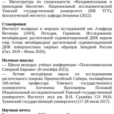
— Магистратура по специальности «Фундаментальная и
прикладная биология». Национальный исследовательский
Томский государственный университет (НИ ТГУ),
биологический институт, кафедра ботаники (2022).
Стажировки
:
Институт полярных и морских исследований им. Альфреда
Вегенера (AWI), Потсдам, Германия; Исследования:
метабаркодинг растительной седиментационной ДНК кернов
озер Алтая; метабаркодинг растительной седиментационной
ДНК поверхностных озерных образцов Западной России
(Окт. 2019 – Июнь 2020).
Полевые школы
:
— Школа молодых учёных конференции «Палеолимнология
Северной Евразии» (8 сентября 2022);
— Летняя молодёжная школа по исследованиям
растительного покрова Приенисейской Сибири, посвящённая
100-летию профессора Томского государственного
университета Антонины Васильевны Положий
(Национальный исследовательский Томский государственный
университет; Институт леса им. В.Н. Сукачёва СО РАН;
Тувинский государственный университет) (17-28 июля 2017).
Научная мечта
: