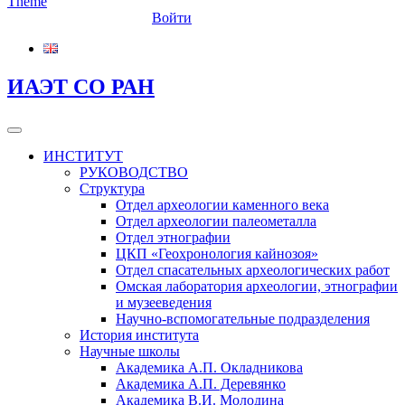
Войти
ИАЭТ СО РАН
ИНСТИТУТ
РУКОВОДСТВО
Структура
Отдел археологии каменного века
Отдел археологии палеометалла
Отдел этнографии
ЦКП «Геохронология кайнозоя»
Отдел спасательных археологических работ
Омская лаборатория археологии, этнографии
и музееведения
Научно-вспомогательные подразделения
История института
Научные школы
Академика А.П. Окладникова
Академика А.П. Деревянко
Академика В.И. Молодина