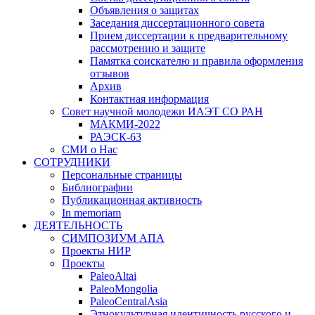
Объявления о защитах
Заседания диссертационного совета
Прием диссертации к предварительному
рассмотрению и защите
Памятка соискателю и правила оформления
отзывов
Архив
Контактная информация
Совет научной молодежи ИАЭТ СО РАН
МАКМИ-2022
РАЭСК-63
СМИ о Нас
СОТРУДНИКИ
Персональные страницы
Библиографии
Публикационная активность
In memoriam
ДЕЯТЕЛЬНОСТЬ
СИМПОЗИУМ АПА
Проекты НИР
Проекты
PaleoAltai
PaleoMongolia
PaleoCentralAsia
Этнокультурная идентичность русского и