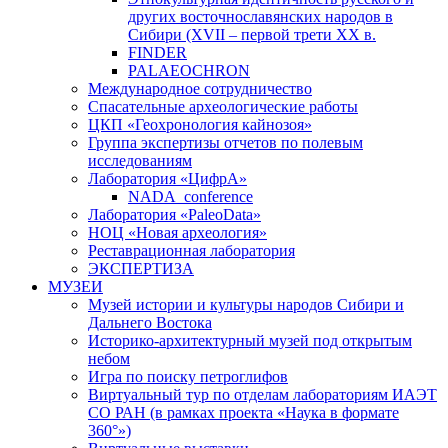
других восточнославянских народов в
Сибири (XVII – первой трети ХХ в.
FINDER
PALAEOCHRON
Международное сотрудничество
Спасательные археологические работы
ЦКП «Геохронология кайнозоя»
Группа экспертизы отчетов по полевым
исследованиям
Лаборатория «ЦифрА»
NADA_conference
Лаборатория «PaleoData»
НОЦ «Новая археология»
Реставрационная лаборатория
ЭКСПЕРТИЗА
МУЗЕИ
Музей истории и культуры народов Сибири и
Дальнего Востока
Историко-архитектурный музей под открытым
небом
Игра по поиску петроглифов
Виртуальный тур по отделам лабораториям ИАЭТ
СО РАН (в рамках проекта «Наука в формате
360°»)