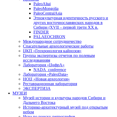
PaleoAltai
PaleoMongolia
PaleoCentralAsia
Этнокультурная идентичность русского и
других восточнославянских народов в
Сибири (XVII – первой трети ХХ в.
FINDER
PALAEOCHRON
Международное сотрудничество
Спасательные археологические работы
ЦКП «Геохронология кайнозоя»
Группа экспертизы отчетов по полевым
исследованиям
Лаборатория «ЦифрА»
NADA_conference
Лаборатория «PaleoData»
НОЦ «Новая археология»
Реставрационная лаборатория
ЭКСПЕРТИЗА
МУЗЕИ
Музей истории и культуры народов Сибири и
Дальнего Востока
Историко-архитектурный музей под открытым
небом
Игра по поиску петроглифов