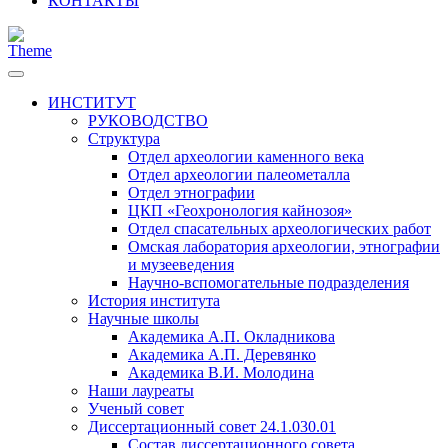
КОНТАКТЫ
ИНСТИТУТ
РУКОВОДСТВО
Структура
Отдел археологии каменного века
Отдел археологии палеометалла
Отдел этнографии
ЦКП «Геохронология кайнозоя»
Отдел спасательных археологических работ
Омская лаборатория археологии, этнографии
и музееведения
Научно-вспомогательные подразделения
История института
Научные школы
Академика А.П. Окладникова
Академика А.П. Деревянко
Академика В.И. Молодина
Наши лауреаты
Ученый совет
Диссертационный совет 24.1.030.01
Состав диссертационного совета