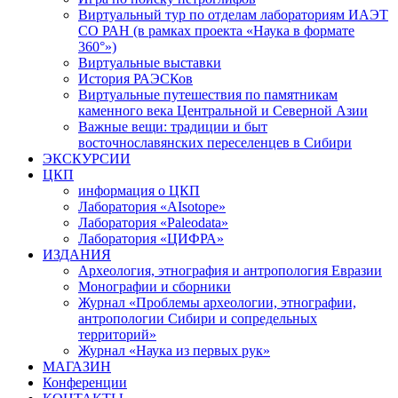
Виртуальный тур по отделам лабораториям ИАЭТ
СО РАН (в рамках проекта «Наука в формате
360°»)
Виртуальные выставки
История РАЭСКов
Виртуальные путешествия по памятникам
каменного века Центральной и Северной Азии
Важные вещи: традиции и быт
восточнославянских переселенцев в Сибири
ЭКСКУРСИИ
ЦКП
информация о ЦКП
Лаборатория «AIsotope»
Лаборатория «Paleodata»
Лаборатория «ЦИФРА»
ИЗДАНИЯ
Археология, этнография и антропология Евразии
Монографии и сборники
Журнал «Проблемы археологии, этнографии,
антропологии Сибири и сопредельных
территорий»
Журнал «Наука из первых рук»
МАГАЗИН
Конференции