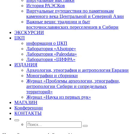
Виртуальные выставки
История РАЭСКов
Виртуальные путешествия по памятникам
каменного века Центральной и Северной Азии
Важные вещи: традиции и быт
восточнославянских переселенцев в Сибири
ЭКСКУРСИИ
ЦКП
информация о ЦКП
Лаборатория «AIsotope»
Лаборатория «Paleodata»
Лаборатория «ЦИФРА»
ИЗДАНИЯ
Археология, этнография и антропология Евразии
Монографии и сборники
Журнал «Проблемы археологии, этнографии,
антропологии Сибири и сопредельных
территорий»
Журнал «Наука из первых рук»
МАГАЗИН
Конференции
КОНТАКТЫ