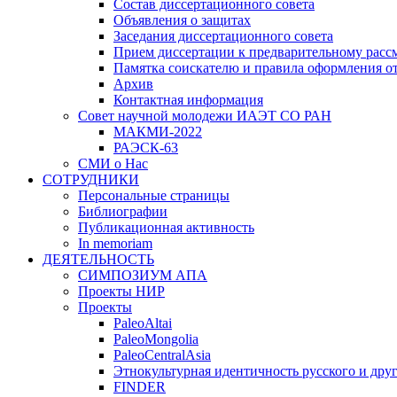
Состав диссертационного совета
Объявления о защитах
Заседания диссертационного совета
Прием диссертации к предварительному расс
Памятка соискателю и правила оформления о
Архив
Контактная информация
Совет научной молодежи ИАЭТ СО РАН
МАКМИ-2022
РАЭСК-63
СМИ о Нас
СОТРУДНИКИ
Персональные страницы
Библиографии
Публикационная активность
In memoriam
ДЕЯТЕЛЬНОСТЬ
СИМПОЗИУМ АПА
Проекты НИР
Проекты
PaleoAltai
PaleoMongolia
PaleoCentralAsia
Этнокультурная идентичность русского и дру
FINDER