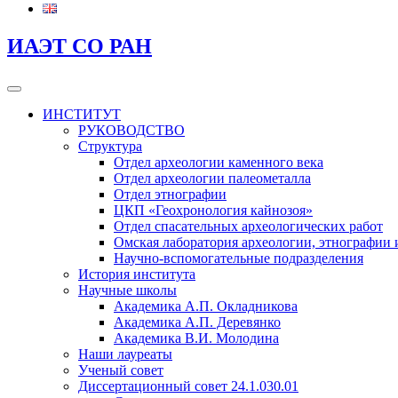
ИАЭТ СО РАН
ИНСТИТУТ
РУКОВОДСТВО
Структура
Отдел археологии каменного века
Отдел археологии палеометалла
Отдел этнографии
ЦКП «Геохронология кайнозоя»
Отдел спасательных археологических работ
Омская лаборатория археологии, этнографии 
Научно-вспомогательные подразделения
История института
Научные школы
Академика А.П. Окладникова
Академика А.П. Деревянко
Академика В.И. Молодина
Наши лауреаты
Ученый совет
Диссертационный совет 24.1.030.01