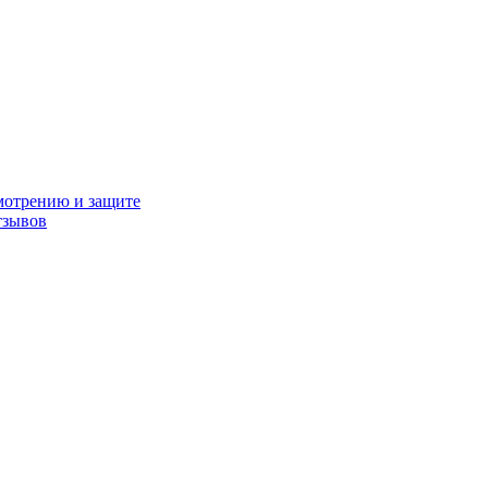
мотрению и защите
тзывов