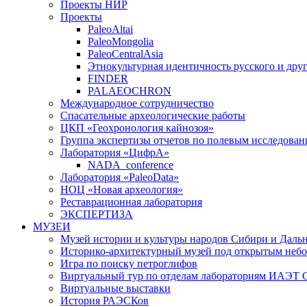
Проекты НИР
Проекты
PaleoAltai
PaleoMongolia
PaleoCentralAsia
Этнокультурная идентичность русского и дру
FINDER
PALAEOCHRON
Международное сотрудничество
Спасательные археологические работы
ЦКП «Геохронология кайнозоя»
Группа экспертизы отчетов по полевым исследова
Лаборатория «ЦифрА»
NADA_conference
Лаборатория «PaleoData»
НОЦ «Новая археология»
Реставрационная лаборатория
ЭКСПЕРТИЗА
МУЗЕИ
Музей истории и культуры народов Сибири и Дальн
Историко-архитектурный музей под открытым неб
Игра по поиску петроглифов
Виртуальный тур по отделам лабораториям ИАЭТ СО
Виртуальные выставки
История РАЭСКов