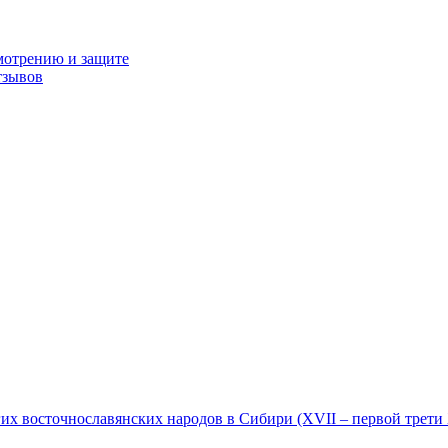
мотрению и защите
тзывов
гих восточнославянских народов в Сибири (XVII – первой трети