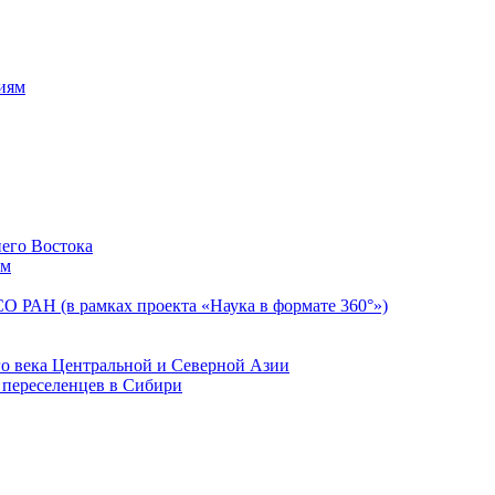
ниям
его Востока
ом
 РАН (в рамках проекта «Наука в формате 360°»)
о века Центральной и Северной Азии
 переселенцев в Сибири