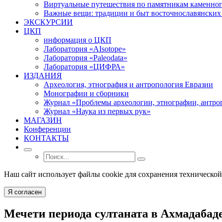
Виртуальные путешествия по памятникам каменног
Важные вещи: традиции и быт восточнославянских
ЭКСКУРСИИ
ЦКП
информация о ЦКП
Лаборатория «AIsotope»
Лаборатория «Paleodata»
Лаборатория «ЦИФРА»
ИЗДАНИЯ
Археология, этнография и антропология Евразии
Монографии и сборники
Журнал «Проблемы археологии, этнографии, антро
Журнал «Наука из первых рук»
МАГАЗИН
Конференции
КОНТАКТЫ
Наш сайт использует файлы cookie для сохранения технической
Я согласен
Mечети периода султаната в Ахмадабаде