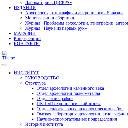
Лаборатория «ЦИФРА»
ИЗДАНИЯ
Археология, этнография и антропология Евразии
Монографии и сборники
Журнал «Проблемы археологии, этнографии, антро
Журнал «Наука из первых рук»
МАГАЗИН
Конференции
КОНТАКТЫ
ИНСТИТУТ
РУКОВОДСТВО
Структура
Отдел археологии каменного века
Отдел археологии палеометалла
Отдел этнографии
ЦКП «Геохронология кайнозоя»
Отдел спасательных археологических работ
Омская лаборатория археологии, этнографии 
Научно-вспомогательные подразделения
История института