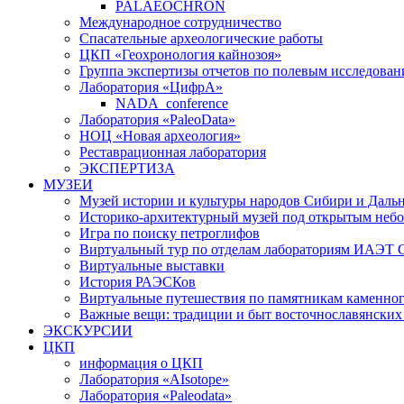
PALAEOCHRON
Международное сотрудничество
Спасательные археологические работы
ЦКП «Геохронология кайнозоя»
Группа экспертизы отчетов по полевым исследова
Лаборатория «ЦифрА»
NADA_conference
Лаборатория «PaleoData»
НОЦ «Новая археология»
Реставрационная лаборатория
ЭКСПЕРТИЗА
МУЗЕИ
Музей истории и культуры народов Сибири и Дальн
Историко-архитектурный музей под открытым неб
Игра по поиску петроглифов
Виртуальный тур по отделам лабораториям ИАЭТ СО
Виртуальные выставки
История РАЭСКов
Виртуальные путешествия по памятникам каменног
Важные вещи: традиции и быт восточнославянских
ЭКСКУРСИИ
ЦКП
информация о ЦКП
Лаборатория «AIsotope»
Лаборатория «Paleodata»