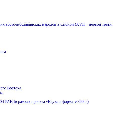
гих восточнославянских народов в Сибири (XVII – первой трети
ниям
его Востока
ом
 РАН (в рамках проекта «Наука в формате 360°»)