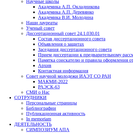
Научные школы
Академика А.П. Окладникова
Академика А.П. Деревянко
Академика В.И. Молодина
Наши лауреаты
Ученый совет
Диссертационный совет 24.1.030.01
Состав диссертационного совета
Объявления о защитах
Заседания диссертационного совета
Прием диссертации к предварительному расс
Памятка соискателю и правила оформления о
Архив
Контактная информация
Совет научной молодежи ИАЭТ СО РАН
МАКМИ-2022
РАЭСК-63
СМИ о Нас
СОТРУДНИКИ
Персональные страницы
Библиографии
Публикационная активность
In memoriam
ДЕЯТЕЛЬНОСТЬ
СИМПОЗИУМ АПА