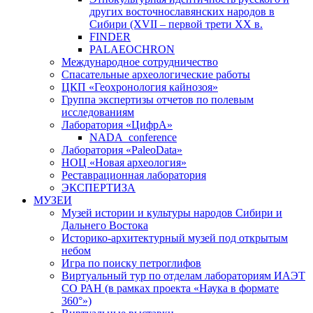
других восточнославянских народов в
Сибири (XVII – первой трети ХХ в.
FINDER
PALAEOCHRON
Международное сотрудничество
Спасательные археологические работы
ЦКП «Геохронология кайнозоя»
Группа экспертизы отчетов по полевым
исследованиям
Лаборатория «ЦифрА»
NADA_conference
Лаборатория «PaleoData»
НОЦ «Новая археология»
Реставрационная лаборатория
ЭКСПЕРТИЗА
МУЗЕИ
Музей истории и культуры народов Сибири и
Дальнего Востока
Историко-архитектурный музей под открытым
небом
Игра по поиску петроглифов
Виртуальный тур по отделам лабораториям ИАЭТ
СО РАН (в рамках проекта «Наука в формате
360°»)