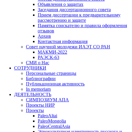
Объявления о защитах
Заседания диссертационного совета
Прием диссертации к предварительному
рассмотрению и защите
Памятка соискателю и правила оформления
отзывов
Архив
Контактная информация
Совет научной молодежи ИАЭТ СО РАН
МАКМИ-2022
РАЭСК-63
СМИ о Нас
СОТРУДНИКИ
Персональные страницы
Библиографии
Публикационная активность
In memoriam
ДЕЯТЕЛЬНОСТЬ
СИМПОЗИУМ АПА
Проекты НИР
Проекты
PaleoAltai
PaleoMongolia
PaleoCentralAsia
Этнокультурная идентичность русского и