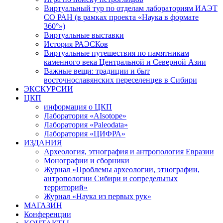
Виртуальный тур по отделам лабораториям ИАЭТ
СО РАН (в рамках проекта «Наука в формате
360°»)
Виртуальные выставки
История РАЭСКов
Виртуальные путешествия по памятникам
каменного века Центральной и Северной Азии
Важные вещи: традиции и быт
восточнославянских переселенцев в Сибири
ЭКСКУРСИИ
ЦКП
информация о ЦКП
Лаборатория «AIsotope»
Лаборатория «Paleodata»
Лаборатория «ЦИФРА»
ИЗДАНИЯ
Археология, этнография и антропология Евразии
Монографии и сборники
Журнал «Проблемы археологии, этнографии,
антропологии Сибири и сопредельных
территорий»
Журнал «Наука из первых рук»
МАГАЗИН
Конференции