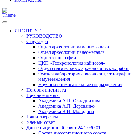
КОНТАКТЫ
ИНСТИТУТ
РУКОВОДСТВО
Структура
Отдел археологии каменного века
Отдел археологии палеометалла
Отдел этнографии
ЦКП «Геохронология кайнозоя»
Отдел спасательных археологических работ
Омская лаборатория археологии, этнографии
и музееведения
Научно-вспомогательные подразделения
История института
Научные школы
Академика А.П. Окладникова
Академика А.П. Деревянко
Академика В.И. Молодина
Наши лауреаты
Ученый совет
Диссертационный совет 24.1.030.01
Состав диссертационного совета