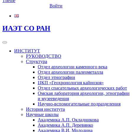
Войти
ИАЭТ СО РАН
ИНСТИТУТ
РУКОВОДСТВО
Структура
Отдел археологии каменного века
Отдел археологии палеометалла
Отдел этнографии
ЦКП «Геохронология кайнозоя»
Отдел спасательных археологических работ
Омская лаборатория археологии, этнографии
и музееведения
Научно-вспомогательные подразделения
История института
Научные школы
Академика А.П. Окладникова
Академика А.П. Деревянко
Академика В.И. Молодина