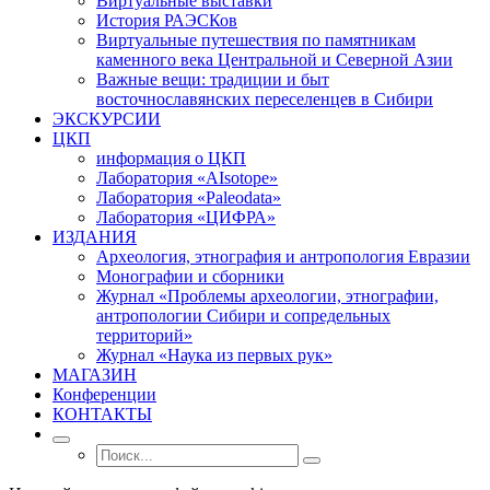
Виртуальные выставки
История РАЭСКов
Виртуальные путешествия по памятникам
каменного века Центральной и Северной Азии
Важные вещи: традиции и быт
восточнославянских переселенцев в Сибири
ЭКСКУРСИИ
ЦКП
информация о ЦКП
Лаборатория «AIsotope»
Лаборатория «Paleodata»
Лаборатория «ЦИФРА»
ИЗДАНИЯ
Археология, этнография и антропология Евразии
Монографии и сборники
Журнал «Проблемы археологии, этнографии,
антропологии Сибири и сопредельных
территорий»
Журнал «Наука из первых рук»
МАГАЗИН
Конференции
КОНТАКТЫ