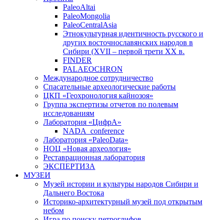
PaleoAltai
PaleoMongolia
PaleoCentralAsia
Этнокультурная идентичность русского и
других восточнославянских народов в
Сибири (XVII – первой трети ХХ в.
FINDER
PALAEOCHRON
Международное сотрудничество
Спасательные археологические работы
ЦКП «Геохронология кайнозоя»
Группа экспертизы отчетов по полевым
исследованиям
Лаборатория «ЦифрА»
NADA_conference
Лаборатория «PaleoData»
НОЦ «Новая археология»
Реставрационная лаборатория
ЭКСПЕРТИЗА
МУЗЕИ
Музей истории и культуры народов Сибири и
Дальнего Востока
Историко-архитектурный музей под открытым
небом
Игра по поиску петроглифов