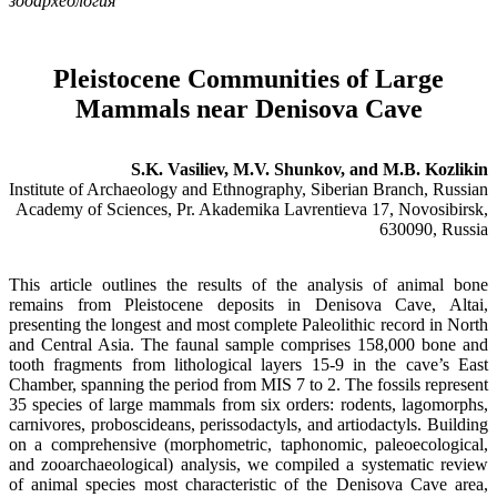
зооархеология
Pleistocene Communities of Large
Mammals near Denisova Cave
S.K. Vasiliev, M.V. Shunkov, and M.B. Kozlikin
Institute of Archaeology and Ethnography, Siberian Branch, Russian
Academy of Sciences, Pr. Akademika Lavrentieva 17, Novosibirsk,
630090, Russia
This article outlines the results of the analysis of animal bone
remains from Pleistocene deposits in Denisova Cave, Altai,
presenting the longest and most complete Paleolithic record in North
and Central Asia. The faunal sample comprises 158,000 bone and
tooth fragments from lithological layers 15-9 in the cave’s East
Chamber, spanning the period from MIS 7 to 2. The fossils represent
35 species of large mammals from six orders: rodents, lagomorphs,
carnivores, proboscideans, perissodactyls, and artiodactyls. Building
on a comprehensive (morphometric, taphonomic, paleoecological,
and zooarchaeological) analysis, we compiled a systematic review
of animal species most characteristic of the Denisova Cave area,