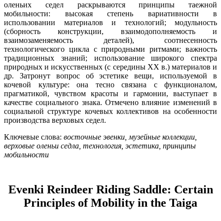
оленьих седел раскрываются принципы таежной
мобильности: высокая степень вариативности в
использовании материалов и технологий; модульность
(сборность конструкции, взаимодополняемость и
взаимозаменяемость деталей), соотнесенность
технологического цикла с природными ритмами; важность
традиционных знаний; использование широкого спектра
природных и искусственных (с середины XX в.) материалов и
др. Затронут вопрос об эстетике вещи, используемой в
кочевой культуре: она тесно связана с функционалом,
прагматикой, чувством красоты и гармонии, выступает в
качестве социального знака. Отмечено влияние изменений в
социальной структуре кочевых коллективов на особенности
производства верховых седел.
Ключевые слова:
восточные эвенки, музейные коллекции,
верховые оленьи седла, технология, эстетика, принципы
мобильности
Evenki Reindeer Riding Saddle: Certain
Principles of Mobility in the Taiga