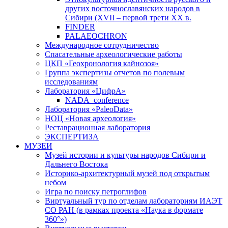
других восточнославянских народов в
Сибири (XVII – первой трети ХХ в.
FINDER
PALAEOCHRON
Международное сотрудничество
Спасательные археологические работы
ЦКП «Геохронология кайнозоя»
Группа экспертизы отчетов по полевым
исследованиям
Лаборатория «ЦифрА»
NADA_conference
Лаборатория «PaleoData»
НОЦ «Новая археология»
Реставрационная лаборатория
ЭКСПЕРТИЗА
МУЗЕИ
Музей истории и культуры народов Сибири и
Дальнего Востока
Историко-архитектурный музей под открытым
небом
Игра по поиску петроглифов
Виртуальный тур по отделам лабораториям ИАЭТ
СО РАН (в рамках проекта «Наука в формате
360°»)