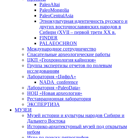
PaleoAltai
PaleoMongolia
PaleoCentralAsia
Этнокультурная идентичность русского и
других восточнославянских народов в
Сибири (XVII – первой трети ХХ в.
FINDER
PALAEOCHRON
Международное сотрудничество
Спасательные археологические работы
ЦКП «Геохронология кайнозоя»
Группа экспертизы отчетов по полевым
исследованиям
Лаборатория «ЦифрА»
NADA_conference
Лаборатория «PaleoData»
НОЦ «Новая археология»
Реставрационная лаборатория
ЭКСПЕРТИЗА
МУЗЕИ
Музей истории и культуры народов Сибири и
Дальнего Востока
Историко-архитектурный музей под открытым
небом
Игра по поиску петроглифов