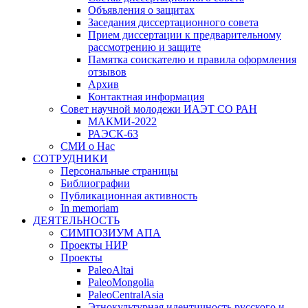
Объявления о защитах
Заседания диссертационного совета
Прием диссертации к предварительному
рассмотрению и защите
Памятка соискателю и правила оформления
отзывов
Архив
Контактная информация
Совет научной молодежи ИАЭТ СО РАН
МАКМИ-2022
РАЭСК-63
СМИ о Нас
СОТРУДНИКИ
Персональные страницы
Библиографии
Публикационная активность
In memoriam
ДЕЯТЕЛЬНОСТЬ
СИМПОЗИУМ АПА
Проекты НИР
Проекты
PaleoAltai
PaleoMongolia
PaleoCentralAsia
Этнокультурная идентичность русского и