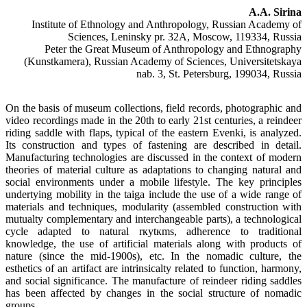
A.A. Sirina
Institute of Ethnology and Anthropology, Russian Academy of
Sciences, Leninsky pr. 32A, Moscow, 119334, Russia
Peter the Great Museum of Anthropology and Ethnography
(Kunstkamera), Russian Academy of Sciences, Universitetskaya
nab. 3, St. Petersburg, 199034, Russia
On the basis of museum collections, field records, photographic and
video recordings made in the 20th to early 21st centuries, a reindeer
riding saddle with flaps, typical of the eastern Evenki, is analyzed.
Its construction and types of fastening are described in detail.
Manufacturing technologies are discussed in the context of modern
theories of material culture as adaptations to changing natural and
social environments under a mobile lifestyle. The key principles
undertying mobility in the taiga include the use of a wide range of
materials and techniques, modularity (assembled construction with
mutualty complementary and interchangeable parts), a technological
cycle adapted to natural rкytкms, adherence to traditional
knowledge, the use of artificial materials along with products of
nature (since the mid-1900s), etc. In the nomadic culture, the
esthetics of an artifact are intrinsicalty related to function, harmony,
and social significance. The manufacture of reindeer riding saddles
has been affected by changes in the social structure of nomadic
groups.