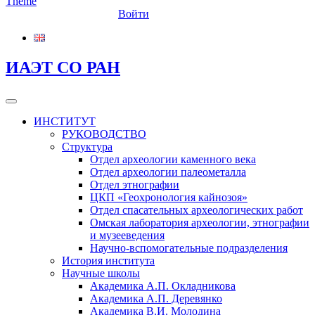
Войти
ИАЭТ СО РАН
ИНСТИТУТ
РУКОВОДСТВО
Структура
Отдел археологии каменного века
Отдел археологии палеометалла
Отдел этнографии
ЦКП «Геохронология кайнозоя»
Отдел спасательных археологических работ
Омская лаборатория археологии, этнографии
и музееведения
Научно-вспомогательные подразделения
История института
Научные школы
Академика А.П. Окладникова
Академика А.П. Деревянко
Академика В.И. Молодина