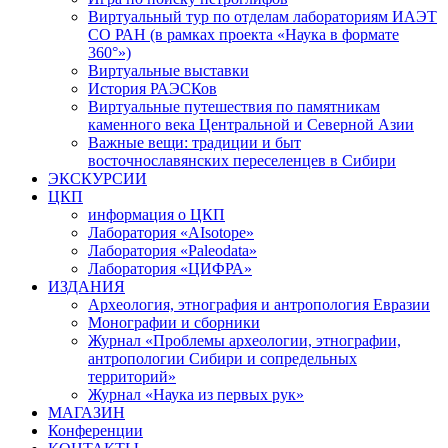
Виртуальный тур по отделам лабораториям ИАЭТ
СО РАН (в рамках проекта «Наука в формате
360°»)
Виртуальные выставки
История РАЭСКов
Виртуальные путешествия по памятникам
каменного века Центральной и Северной Азии
Важные вещи: традиции и быт
восточнославянских переселенцев в Сибири
ЭКСКУРСИИ
ЦКП
информация о ЦКП
Лаборатория «AIsotope»
Лаборатория «Paleodata»
Лаборатория «ЦИФРА»
ИЗДАНИЯ
Археология, этнография и антропология Евразии
Монографии и сборники
Журнал «Проблемы археологии, этнографии,
антропологии Сибири и сопредельных
территорий»
Журнал «Наука из первых рук»
МАГАЗИН
Конференции