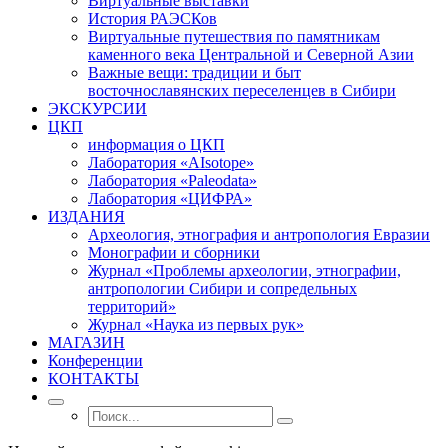
Виртуальные выставки
История РАЭСКов
Виртуальные путешествия по памятникам
каменного века Центральной и Северной Азии
Важные вещи: традиции и быт
восточнославянских переселенцев в Сибири
ЭКСКУРСИИ
ЦКП
информация о ЦКП
Лаборатория «AIsotope»
Лаборатория «Paleodata»
Лаборатория «ЦИФРА»
ИЗДАНИЯ
Археология, этнография и антропология Евразии
Монографии и сборники
Журнал «Проблемы археологии, этнографии,
антропологии Сибири и сопредельных
территорий»
Журнал «Наука из первых рук»
МАГАЗИН
Конференции
КОНТАКТЫ