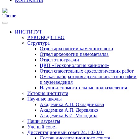
КОНТАКТЫ
ИНСТИТУТ
РУКОВОДСТВО
Структура
Отдел археологии каменного века
Отдел археологии палеометалла
Отдел этнографии
ЦКП «Геохронология кайнозоя»
Отдел спасательных археологических работ
Омская лаборатория археологии, этнографии
и музееведения
Научно-вспомогательные подразделения
История института
Научные школы
Академика А.П. Окладникова
Академика А.П. Деревянко
Академика В.И. Молодина
Наши лауреаты
Ученый совет
Диссертационный совет 24.1.030.01
Состав диссертационного совета